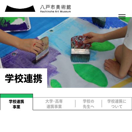
学校連携
大学・高専
学校の
学校連携に
学校連携
連携事業
先生へ
ついて
事業