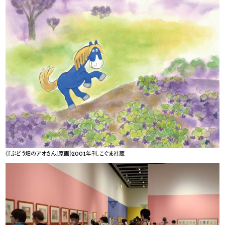
《『ぶどう畑のアオさん』原画》2001年刊、こぐま社蔵