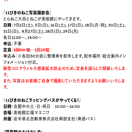
「11ぴきのねこ写真撮影会」
とらねこ大将とねこが美術館にやってきます。
日時｜
7月2日(土)、3日(日)、16日(土)、17日(日)、18日(月・祝)、30日(土)、
31日(日)、 8月27日(土)、28日(日)、29日(月)
各日11:00〜、14:00〜
申込
｜不要
定員
｜
1回50 組
→1回25組
申込み｜
※各回30分前に整理券を配布します。配布場所：総合案内イン
フォメーション付近。
新型コロナウィルス感染拡大防止のため、定員を減らして開催いたしま
す。
また、写真はお客様ご自身で撮影していただきますようお願いいたしま
す。
「11ぴきのねこラッピングバスがやってくる！」
日時
｜会期中の土・日・祝日 10:00～16:00
会場
｜美術館広場マエニワ
共催
｜岩手県北自動車株式会社南部支社（南部バス）
「図書館のおはなし会」