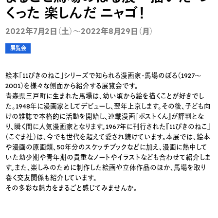
くった 楽しんだ ニャゴ！
2022年7月2日（土）～2022年8月29日（月）
展覧会
絵本「11ぴきのねこ」シリーズで知られる漫画家・馬場のぼる（1927〜
2001）を様々な側面から紹介する展覧会です。
青森県三戸町に生まれた馬場は、幼い頃から絵を描くことが好きでし
た。1948年に漫画家としてデビューし、翌年上京します。その後、子ども向
けの雑誌で本格的に活動を開始し、連載漫画『ポストくん』が評判とな
り、瞬く間に人気漫画家となります。1967年に刊行された『11ぴきのねこ』
（こぐま社）は、今でも世代を超えて愛され続けています。本展では、絵本
や漫画の原画類、50年分のスケッチブックなどに加え、漫画に熱中して
いた幼少期や青年期の貴重なノートやイラストなども合わせて紹介しま
す。また、楽しみのために制作した絵画や立体作品のほか、馬場を取り
巻く交友関係も紹介しています。
その多彩な魅力をまるごと感じてみませんか。