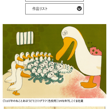
作品リスト
《『11ぴきのねことあほうどり』リトグラフ（色校用）》1972年刊、こぐま社蔵