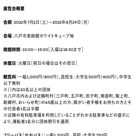
展覧会概要
会期
｜2022年7月2日（土）〜2022年8月29日（月）
会場
｜八戸市美術館ホワイトキューブ他
開館時間
｜10:00～19:00［入場は18:30まで］
休館日
｜火曜日［祝日の場合はその翌日］
観覧料
｜一般1,000円（800円）、高校生・大学生500円（400円）、中学生
以下無料
※（）内は20名以上の団体
※八戸市内および近隣町村（三戸町、五戸町、田子町、南部町、階上町、
新郷村、おいらせ町）の65歳以上の方、障がい者手帳をお持ちの方とそ
の付添者1名は半額
※近隣の有料駐車場を利用していることがわかる駐車券などの提示に
より、運転者1名分に団体割引を適用
フリーパス「かおパス」｜
一般1,500円 、高校・大学生750円