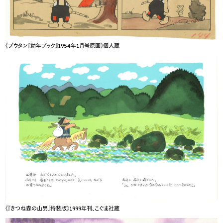
《ブウタン『幼年ブック』1954年1月号原画》個人蔵
《『きつね森の山男』特装版》1999年刊、こぐま社蔵