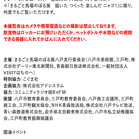
※「まるごと馬場のぼる展 描いた つくった 楽しんだ ニャゴ！」に限り、
何度でもご覧いただけます。
本展覧会はカメラや携帯電話などの撮影は禁止しております。
飲食物はロッカーにお預けいただくか、ペットボトルや水筒などの密閉
できる容器に入れてかばんに入れてください。
主催
｜まるごと馬場のぼる展八戸実行委員会（八戸市美術館、三戸町、株
式会社デーリー東北新聞社、青森朝日放送株式会社、一般財団法人
VISITはちのへ）
特別協力
｜こぐま社
企画協力
｜株式会社アドシステム
協力
｜コミュニティラジオ局ＢｅＦＭ
後援
｜八戸市教育委員会、三戸町教育委員会、八戸商工会議所、三戸町
商工会、三戸町観光協会、ＮＨＫ青森放送局、株式会社八戸テレビ放送、
青い森鉄道株式会社、岩手県北自動車株式会社、八戸市私立幼稚園協
会、三戸町教育振興協議会
関連イベント