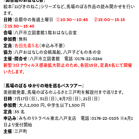
絵本「11ぴきのねこ」シリーズなど、馬場のぼる作品の読み聞かせを行い
ます。
日時
｜会期中の毎週土曜日
①10:30～10:45 ②15:00～15:15
③15:30～15:45
会場
｜八戸市立図書館１階おはなし会室
参加費
｜無料
定員
｜
各回先着５名
（申込み不要）
協力
｜八戸おはなしの会紙風船、八戸子どもの本の会
主催・問合せ
｜八戸市立図書館 電話：0178-22-0266
新型コロナウィルス感染拡大防止のため、各回15分、定員5名にて開催
いたします。
「馬場のぼる ゆかりの地を巡るバスツアー」
美術館発着、馬場のぼるのふるさと三戸町を解説付きで巡ります。
日時
｜7月17日（日）、31日（日）、8月7日（日）、21日（日）
参加費
｜大人2,000 円、中学生以下1,500 円
定員
｜35 名
申込み
｜みちのりトラベル東北八戸支店 電話：0178-22-0105 ※6月1
日より受付開始
主催
｜三戸町