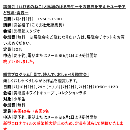
講演会 『11ぴきのねこ』と馬場のぼる先生ーその世界を支えたユーモア
と故郷・青森ー
日時
｜7月3日（日） 13:30～15:00
講師
｜関谷裕子（こぐま社元編集長）
会場
｜美術館スタジオ
参加費
｜無料 ※展覧会をご覧になりたい方は、展覧会チケットをお買
い求めください。
定員
｜50名
申込
｜要予約、電話またはメール※6月1日より受付開始
終了いたしました。
鑑賞プログラム「 見て、読んで、おしゃべり鑑賞会」
楽しくおしゃべりしながら作品を鑑賞します。
日時
｜7月10日（日）、24日（日）、8月7日（日）、21日（日）10:30～11:30
会場
｜美術館ホワイトキューブ 、コレクションラボ
対象
｜小学生
参加費
｜無料
定員
｜
各回10名
→各回5名
申込
｜要予約、電話またはメール※6月1日より受付開始
新型コロナウィルス感染拡大防止のため、定員を減らして開催いたしま
す。