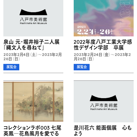
泉山 元・堀井裕子二人展
2022年度八戸工業大学感
「縄文人を尋ねて」
性デザイン学部 卒展
2023年2月4日（土）～2023年2月
2023年2月24日（金）～2023年2
26日（日）
月26日（日）
展覧会
展覧会
コレクションラボ003 七尾
是川花六 能面個展 心も
英鳳―花鳥風月を愛でる
よう