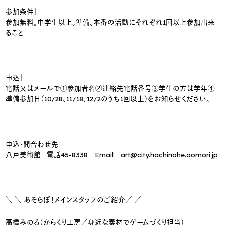
参加条件｜
参加無料。中学生以上。準備、本番の活動にそれぞれ1回以上参加出来
ること
申込｜
電話又はメールで①参加者名②連絡先電話番号③学生の方は学年④
準備参加日（10/28、11/18、12/2のうち1回以上）をお知らせください。
申込・問合わせ先｜
八戸美術館 電話45-8338 Email art@city.hachinohe.aomori.jp
＼ ＼ あそらぼ！メインスタッフのご紹介／ ／
高橋みのる
（からくり工房／身近な素材でゲームづくり担当）