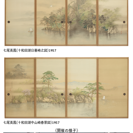
七尾英鳳《十和田湖日暮崎之図》1957
七尾英鳳《十和田湖中山崎春景図》1957
《開催の様子》