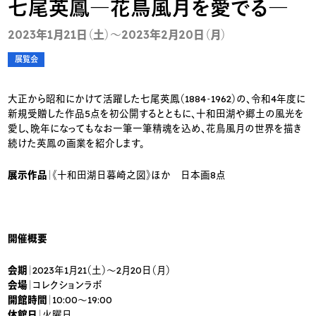
七尾英鳳―花鳥風月を愛でる―
2023年1月21日（土）～2023年2月20日（月）
展覧会
大正から昭和にかけて活躍した七尾英鳳（1884‐1962）の、令和4年度に
新規受贈した作品5点を初公開するとともに、十和田湖や郷土の風光を
愛し、晩年になってもなお一筆一筆精魂を込め、花鳥風月の世界を描き
続けた英鳳の画業を紹介します。
展示作品
｜《十和田湖日暮崎之図》ほか 日本画8点
開催概要
会期
｜2023年1月21（土）～2月20日（月）
会場
｜コレクションラボ
開館時間
｜10:00～19:00
休館日
｜火曜日