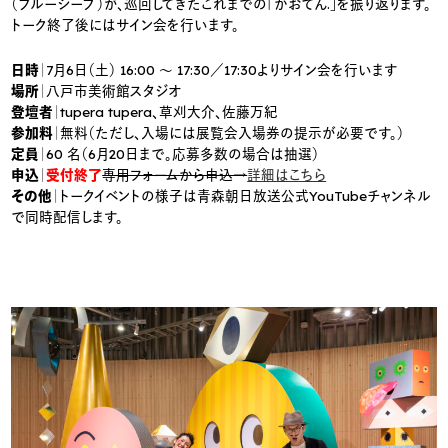
（ブルーシープ）が、巡回してきたこれまでの「かおてん.」を振り返ります。
トーク終了後にはサイン会を行います。
日時
｜7月6日（土） 16:00 ～ 17:30／17:30よりサイン会を行います
場所
｜八戸市美術館スタジオ
登壇者
｜tupera tupera、草刈大介、佐藤万紀
参加料
｜無料（ただし、入場には展覧会入場券の提示が必要です。）
定員
｜60 名（6月20日まで。応募多数の場合は抽選）
申込
｜
受付終了
専用フォームから申込→
詳細はこちら
その他
｜トークイベントの様子は青森朝日放送公式YouTubeチャンネル
で同時配信します。